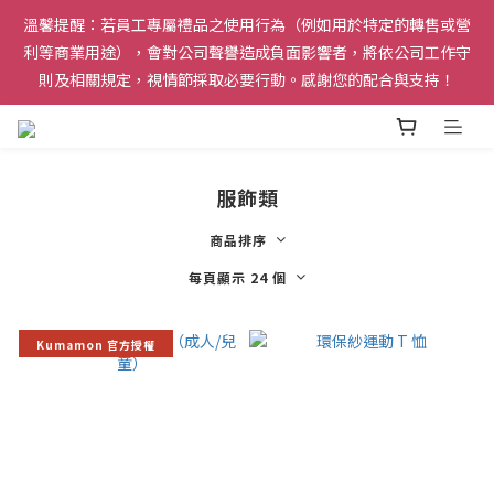
溫馨提醒：若員工專屬禮品之使用行為（例如用於特定的轉售或營
請務必使用私人 Email 註冊，確保能順利收到驗證信。本網站僅
利等商業用途），會對公司聲譽造成負面影響者，將依公司工作守
限台積電在職員工購買。離職員工及留職停薪人員均不具購買資
則及相關規定，視情節採取必要行動。感謝您的配合與支持！
格，未符合資格之訂單將由系統自動取消。
請務必使用私人 Email 註冊，確保能順利收到驗證信。本網站僅
限台積電在職員工購買。離職員工及留職停薪人員均不具購買資
格，未符合資格之訂單將由系統自動取消。
服飾類
商品排序
每頁顯示 24 個
Kumamon 官方授權