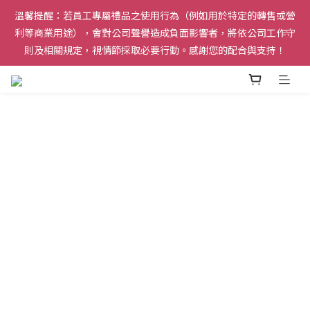
溫馨提醒：若員工專屬禮品之使用行為（例如用於特定的轉售或營
請務必使用私人 Email 註冊，確保能順利收到驗證信。本網站僅
利等商業用途），會對公司聲譽造成負面影響者，將依公司工作守
限台積電在職員工購買。離職員工及留職停薪人員均不具購買資
則及相關規定，視情節採取必要行動。感謝您的配合與支持！
格，未符合資格之訂單將由系統自動取消。
請務必使用私人 Email 註冊，確保能順利收到驗證信。本網站僅
限台積電在職員工購買。離職員工及留職停薪人員均不具購買資
格，未符合資格之訂單將由系統自動取消。