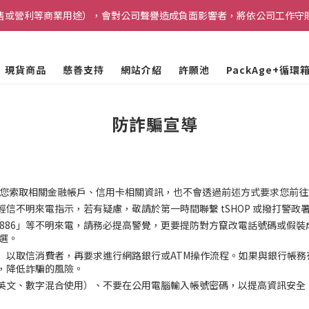
售或營利等商業用途），會對公司聲譽造成負面影響者，將依公司工作守
收到驗證信。本網站僅限台積電在職員工購買。離職員工及留職停薪人員均不
收到驗證信。本網站僅限台積電在職員工購買。離職員工及留職停薪人員均不
現貨商品
慈善支持
網站介紹
許願池
PackAge+循環
防詐騙宣導
您索取相關金融帳戶、信用卡相關資訊，也不會透過前述方式要求您前往
信不明來電指示，若有疑慮，敬請於第一時間聯繫 tSHOP
或撥打警政署
+886」等不明來電，請務必提高警覺，更要提防對方竄改電話號碼或假
選。
」以取信消費者，再要求進行網路銀行或ATM操作流程。如果與銀行帳務
，降低詐騙的風險。
英文、數字混合使用）、不要在公用電腦輸入帳號密碼，以提高資訊安全