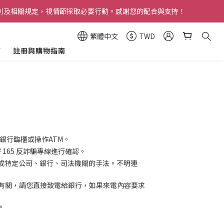
則及相關規定，視情節採取必要行動。感謝您的配合與支持！
具購買資格，未符合資格之訂單將由系統自動取消。
具購買資格，未符合資格之訂單將由系統自動取消。
繁體中文
TWD
箱
註冊與購物指南
銀行臨櫃或操作ATM。
 165 反詐騙專線進行確認。
裝成特定公司、銀行、司法機關的手法。不明連
有關，請您直接致電給銀行，如果來電內容要求
。