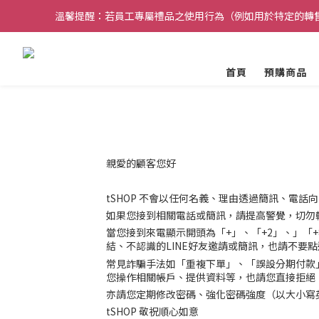
溫馨提醒：若員工專屬禮品之使用行為（例如用於特定的轉
請務必使用私人 Email 註冊，確保能順利
請務必使用私人 Email 註冊，確保能順利
首頁
預購商品
親愛的顧客您好
tSHOP
不會以任何名義、理由透過簡訊、電話向
如果您接到相關電話或簡訊，請提高警覺，切勿輕
當您接到來電顯示開頭為「+」、「+2」、」「
結、不認識的LINE好友邀請或簡訊，也請不要點
常見詐騙手法如「重複下單」、「誤設分期付款
您操作相關帳戶、提供資料等，也請您直接拒絕
亦請您定期修改密碼、強化密碼強度（以大小寫
tSHOP
敬祝順心如意