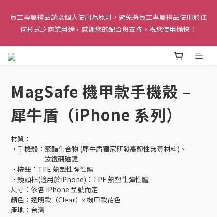
請務必使用私人 Email 註冊，確保能順利收到驗證信。本網站僅
員工專屬禮品請以個人使用為原則，避免將員工專屬禮品使用於任
限台積電在職員工購買。離職員工及留職停薪人員均不具購買資
何形式之商業用途，感謝您的配合與支持。祝您使用愉快！
格，未符合資格之訂單將由系統自動取消。
溫馨提醒：若員工專屬禮品之使用行為（例如用於特定的轉售或營
利等商業用途），會對公司聲譽造成負面影響者，將依公司工作守
則及相關規定，視情節採取必要行動。感謝您的配合與支持！
MagSafe 機甲款手機殼 –
請務必使用私人 Email 註冊，確保能順利收到驗證信。本網站僅
犀牛盾（iPhone 系列）
限台積電在職員工購買。離職員工及留職停薪人員均不具購買資
格，未符合資格之訂單將由系統自動取消。
材質：
•手機殼：聚酯化合物 (犀牛盾獨家研發高韌性無毒材料)、
                       釹鐵硼磁鐵
•按鈕：TPE 熱塑性彈性體
•鏡頭框(適用於iPhone)：TPE 熱塑性彈性體
尺寸：依各 iPhone 型號而定
顏色：透明款（Clear）x 機甲款花色
產地：台灣